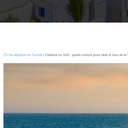
/
Se déplacer en Tunisie
/ Citadine ou SUV : quelle voiture pour faire le tour de la