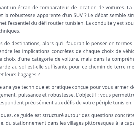
t un écran de comparateur de location de voitures. La que
 et la robustesse apparente d’un SUV ? Le débat semble si
et l’essentiel du défi routier tunisien. La conduite y est so
chniques.
de destinations, alors qu’il faudrait le penser en termes 
ndre les implications concrètes de chaque choix de véhicul
s le choix d’une catégorie de voiture, mais dans la compré
garde au sol est-elle suffisante pour ce chemin de terre m
et leurs bagages ?
une analyse technique et pratique conçue pour vous armer d
ement, puissance et robustesse. L’objectif : vous permettre 
respondent précisément aux défis de votre périple tunisien.
iques, ce guide est structuré autour des questions concrète
 du stationnement dans les villages pittoresques à la capac