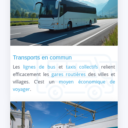
Transports en commun
Les
lignes de bus
et
taxis collectifs
relient
efficacement les
gares routières
des villes et
villages. C’est un
moyen économique de
voyager
.