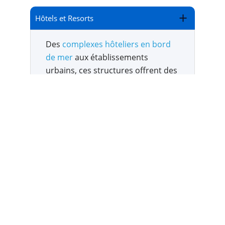
Hôtels et Resorts
Des
complexes hôteliers en bord
de mer
aux établissements
urbains, ces structures offrent des
services tout inclus. Ils
conviennent aux touristes et
voyageurs d’affaires
.
Auberges de jeunesse
Campings