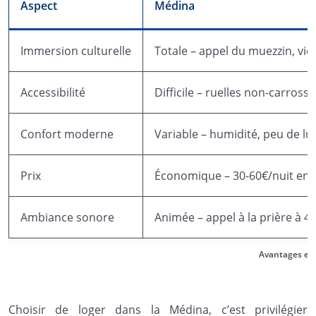
Aspect
Médina
Immersion culturelle
Totale – appel du muezzin, vie
Accessibilité
Difficile – ruelles non-carros
Confort moderne
Variable – humidité, peu de lu
Prix
Économique – 30-60€/nuit en d
Ambiance sonore
Animée – appel à la prière à 4h
Avantages et 
Choisir de loger dans la Médina, c’est privilégier