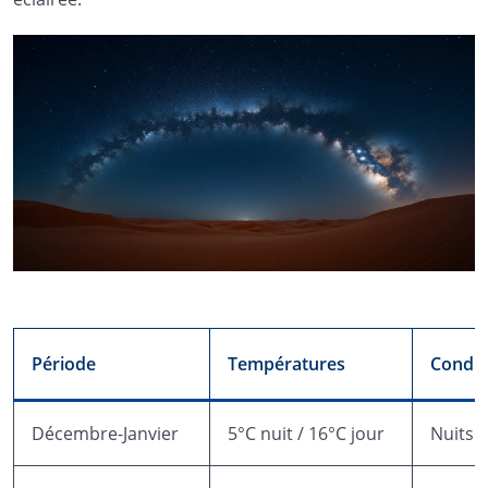
Période
Températures
Condit
Décembre-Janvier
5°C nuit / 16°C jour
Nuits g